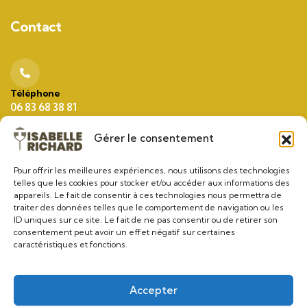
Contact
Téléphone
06 83 68 38 81
Gérer le consentement
Email
Pour offrir les meilleures expériences, nous utilisons des technologies
contact@isabelle-richard.fr
telles que les cookies pour stocker et/ou accéder aux informations des
appareils. Le fait de consentir à ces technologies nous permettra de
traiter des données telles que le comportement de navigation ou les
ID uniques sur ce site. Le fait de ne pas consentir ou de retirer son
consentement peut avoir un effet négatif sur certaines
Adresse
caractéristiques et fonctions.
397 Ch de l'Estagnol
83260 La Crau
(La Moutonne)
Accepter